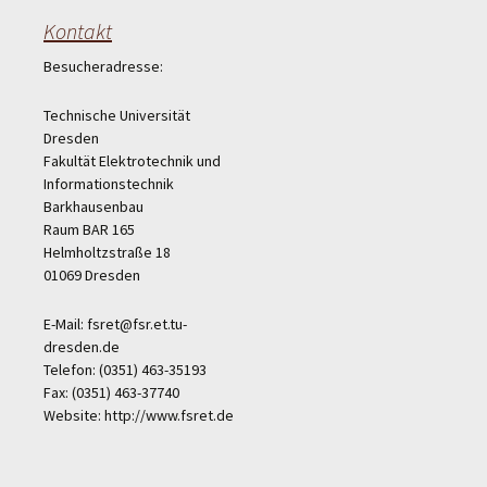
Kontakt
Besucheradresse:
Technische Universität
Dresden
Fakultät Elektrotechnik und
Informationstechnik
Barkhausenbau
Raum BAR 165
Helmholtzstraße 18
01069 Dresden
E-Mail: fsret@fsr.et.tu-
dresden.de
Telefon: (0351) 463-35193
Fax: (0351) 463-37740
Website: http://www.fsret.de