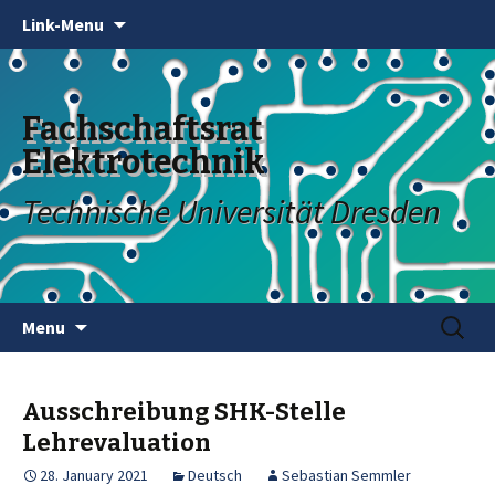
Link-Menu
Fachschaftsrat
Elektrotechnik
Technische Universität Dresden
Skip
Search
Menu
to
for:
content
Ausschreibung SHK-Stelle
Lehrevaluation
28. January 2021
Deutsch
Sebastian Semmler