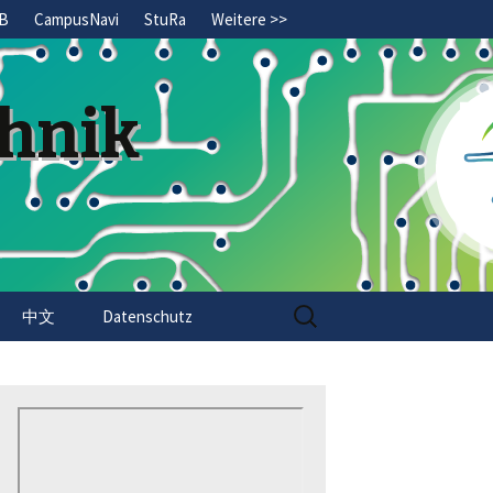
B
CampusNavi
StuRa
Weitere >>
chnik
Search
中文
Datenschutz
for: