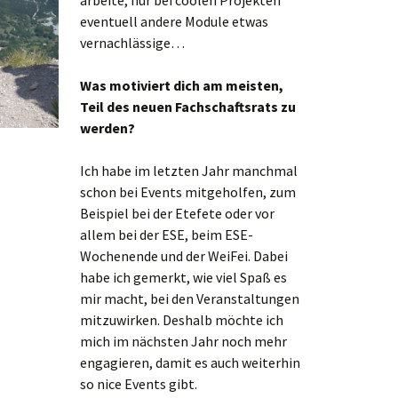
arbeite, nur bei coolen Projekten
eventuell andere Module etwas
vernachlässige…
Was motiviert dich am meisten,
Teil des neuen Fachschaftsrats zu
werden?
Ich habe im letzten Jahr manchmal
schon bei Events mitgeholfen, zum
Beispiel bei der Etefete oder vor
allem bei der ESE, beim ESE-
Wochenende und der WeiFei. Dabei
habe ich gemerkt, wie viel Spaß es
mir macht, bei den Veranstaltungen
mitzuwirken. Deshalb möchte ich
mich im nächsten Jahr noch mehr
engagieren, damit es auch weiterhin
so nice Events gibt.