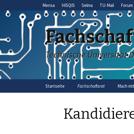
Mensa
HISQIS
Selma
TU-Mail
Forum 
Fachschaf
Technische Universität 
Skip
Startseite
Fachschaftsrat
Mach mit
to
content
Kandidier