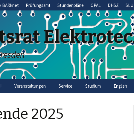
/ BARknet
Prüfungsamt
Stundenpläne
OPAL
DHSZ
SLU
tsrat Elektrote
Dresden
!
Veranstaltungen
Service
Studium
English
ende 2025