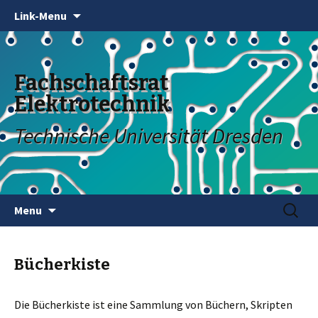
Link-Menu
Fachschaftsrat
Elektrotechnik
Technische Universität Dresden
Skip
Search
Menu
to
for:
content
Bücherkiste
Die Bücherkiste ist eine Sammlung von Büchern, Skripten