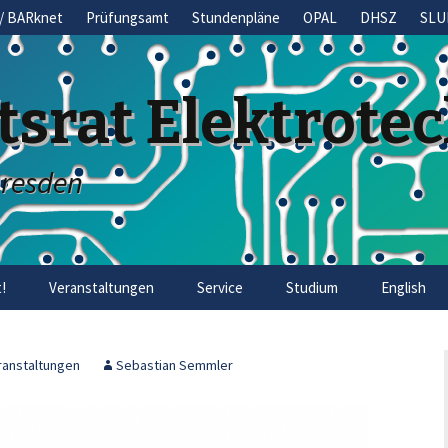
/ BARknet
Prüfungsamt
Stundenpläne
OPAL
DHSZ
SLU
tsrat Elektrote
Dresden
!
Veranstaltungen
Service
Studium
English
ranstaltungen
Sebastian Semmler