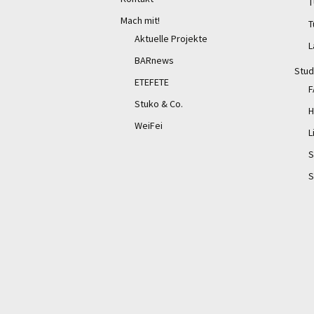
T
Mach mit!
T
Aktuelle Projekte
L
BARnews
Stud
ETEFETE
F
Stuko & Co.
H
WeiFei
L
S
S