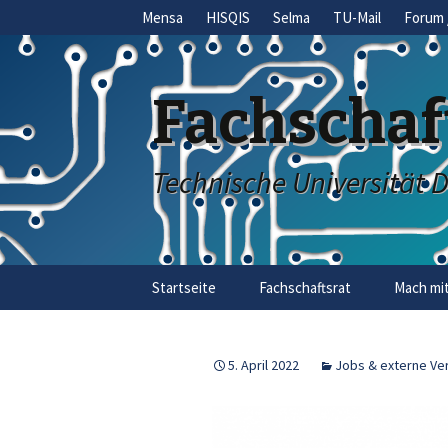
Mensa
HISQIS
Selma
TU-Mail
Forum 
Fachschaf
Technische Universität 
Skip
Startseite
Fachschaftsrat
Mach mit
to
content
5. April 2022
Jobs & externe Ve