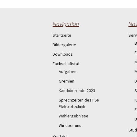
Post
navigation
Navigation
Nav
Startseite
Serv
B
Bildergalerie
E
Downloads
M
Fachschaftsrat
Aufgaben
M
Gremien
D
Kandidierende 2023
S
Sprechzeiten des FSR
K
Elektrotechnik
F
Wahlergebnisse
B
Wir über uns
Stud
Kontakt