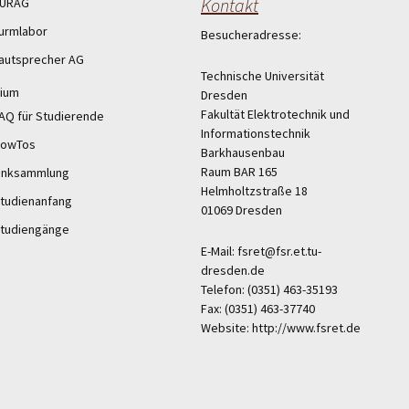
Kontakt
URAG
urmlabor
Besucheradresse:
autsprecher AG
Technische Universität
ium
Dresden
Fakultät Elektrotechnik und
AQ für Studierende
Informationstechnik
owTos
Barkhausenbau
Raum BAR 165
inksammlung
Helmholtzstraße 18
tudienanfang
01069 Dresden
tudiengänge
E-Mail: fsret@fsr.et.tu-
dresden.de
Telefon: (0351) 463-35193
Fax: (0351) 463-37740
Website: http://www.fsret.de