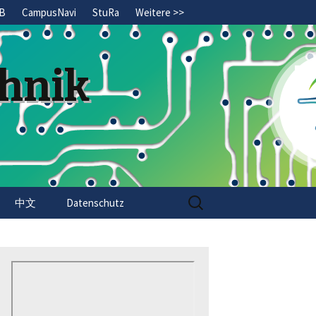
B
CampusNavi
StuRa
Weitere >>
chnik
Search
中文
Datenschutz
for: