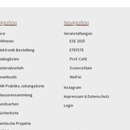
igation
Navigation
ice
Veranstaltungen
ARnews
ESE 2025
lektronik Bestellung
ETEFETE
ailinglisten
Prof.-Café
aterialverleih
ScienceSlam
ownloads
WeiFei
HK Praktika Jobangebote
Instagram
lausurensammlung
Impressum & Datenschutz
undsachen
Login
ücherkiste
entische Projekte