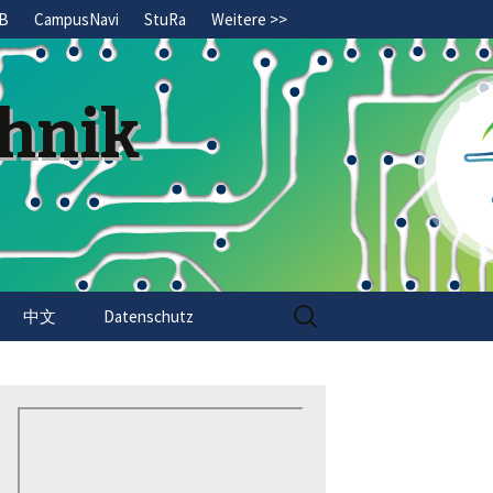
B
CampusNavi
StuRa
Weitere >>
chnik
Search
中文
Datenschutz
for: