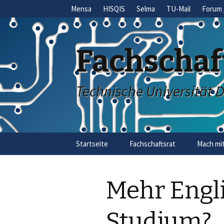
Mensa
HISQIS
Selma
TU-Mail
Forum 
Fachschaf
Technische Universität 
Skip
Startseite
Fachschaftsrat
Mach mit
to
content
Mehr Engl
Studium?