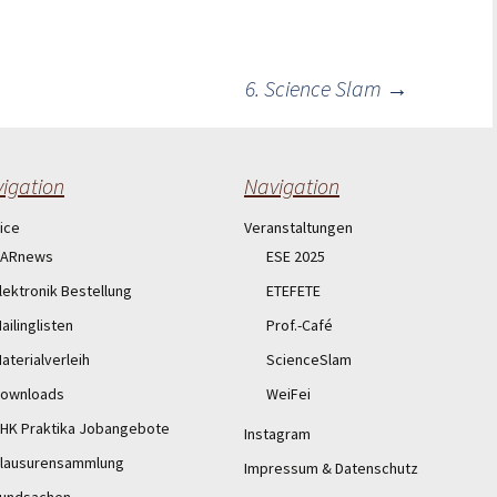
6. Science Slam
→
igation
Navigation
ice
Veranstaltungen
ARnews
ESE 2025
lektronik Bestellung
ETEFETE
ailinglisten
Prof.-Café
aterialverleih
ScienceSlam
ownloads
WeiFei
HK Praktika Jobangebote
Instagram
lausurensammlung
Impressum & Datenschutz