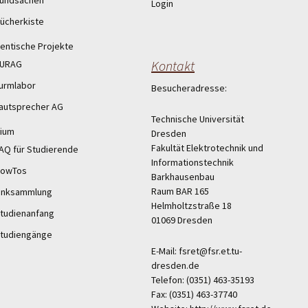
undsachen
Login
ücherkiste
entische Projekte
Kontakt
URAG
urmlabor
Besucheradresse:
autsprecher AG
Technische Universität
ium
Dresden
Fakultät Elektrotechnik und
AQ für Studierende
Informationstechnik
owTos
Barkhausenbau
Raum BAR 165
inksammlung
Helmholtzstraße 18
tudienanfang
01069 Dresden
tudiengänge
E-Mail: fsret@fsr.et.tu-
dresden.de
Telefon: (0351) 463-35193
Fax: (0351) 463-37740