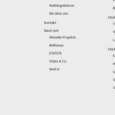
F
Wahlergebnisse
B
Wir über uns
Stud
Kontakt
T
Mach mit!
T
Aktuelle Projekte
L
BARnews
Stud
ETEFETE
F
Stuko & Co.
H
WeiFei
L
S
S