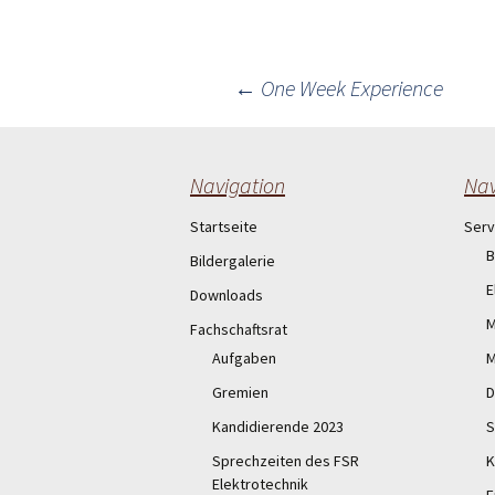
Post
←
One Week Experience
navigation
Navigation
Nav
Startseite
Serv
B
Bildergalerie
E
Downloads
M
Fachschaftsrat
Aufgaben
M
Gremien
D
Kandidierende 2023
S
Sprechzeiten des FSR
K
Elektrotechnik