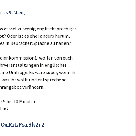
omas Roßberg
s es viel zu wenig englischsprachiges
bt? Oder ist es eher anders herum,
alles in Deutscher Sprache zu haben?
tudienkommission), wollen von euch
ehrveranstaltungen in englischer
eine Umfrage. Es wäre super, wenn ihr
, was ihr wollt und entsprechend
ehrangebot verändern.
 5 bis 10 Minuten.
Link:
KlQxRrLPsxSk2r2