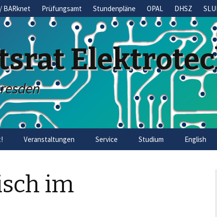
/ BARknet
Prüfungsamt
Stundenpläne
OPAL
DHSZ
SLU
tsrat Elektrote
Dresden
!
Veranstaltungen
Service
Studium
English
isch im