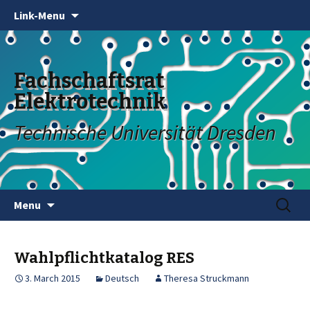
Link-Menu
Fachschaftsrat
Elektrotechnik
Technische Universität Dresden
Skip
Search
Menu
to
for:
content
Wahlpflichtkatalog RES
3. March 2015
Deutsch
Theresa Struckmann