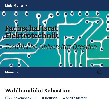
Link-Menu
Fachschaftsrat
Elektrotechnik
Technische Universität Dresden
Skip
Search
Menu
to
for:
content
Wahlkandidat Sebastian
25. November 2018
Deutsch
Annika Richter