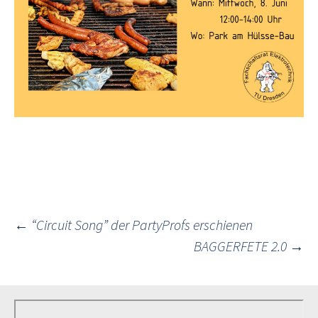
Post
←
“Circuit Song” der PartyProfs erschienen
BAGGERFETE 2.0
→
navigation