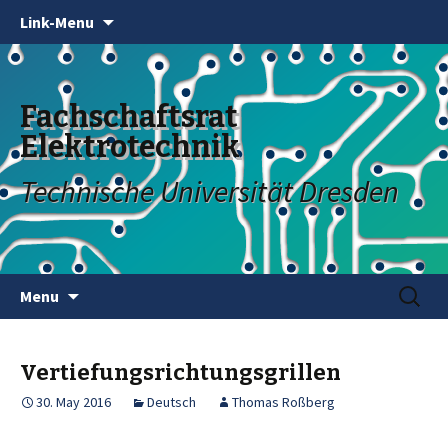
Link-Menu
Fachschaftsrat
Elektrotechnik
Technische Universität Dresden
Skip
Search
Menu
to
for:
content
Vertiefungsrichtungsgrillen
30. May 2016
Deutsch
Thomas Roßberg