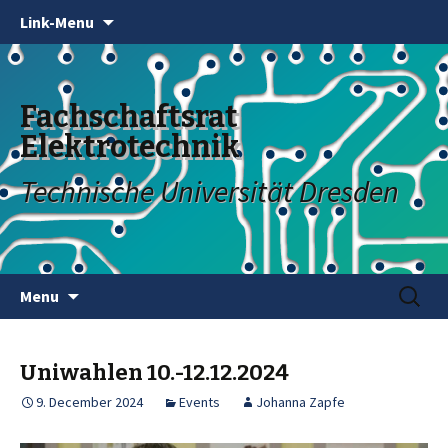
Link-Menu
Fachschaftsrat
Elektrotechnik
Technische Universität Dresden
Skip
Search
Menu
to
for:
content
Uniwahlen 10.-12.12.2024
9. December 2024
Events
Johanna Zapfe