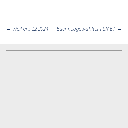
Post
←
WeiFei 5.12.2024
Euer neugewählter FSR ET
→
navigation