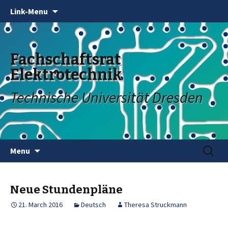
Link-Menu
Fachschaftsrat
Elektrotechnik
Technische Universität Dresden
Skip
Search
Menu
to
for:
content
Neue Stundenpläne
21. March 2016
Deutsch
Theresa Struckmann