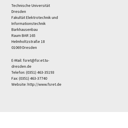
Technische Universität
Dresden
Fakultät Elektrotechnik und
Informationstechnik
Barkhausenbau
Raum BAR 165
Helmholtzstraße 18
01069 Dresden
E-Mail: fsret@fsr.et.tu-
dresden.de
Telefon: (0351) 463-35193
Fax: (0351) 463-37740
Website: http://www.fsret.de