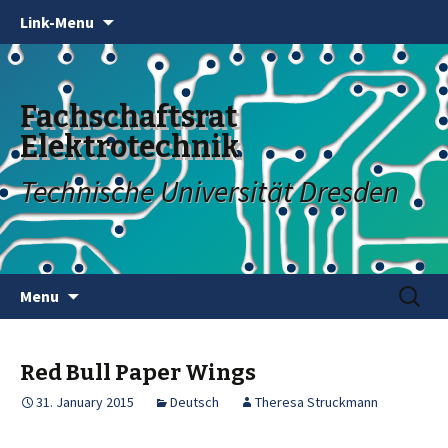
Link-Menu
Fachschaftsrat
Elektrotechnik
Technische Universität Dresden
Skip
Search
Menu
to
for:
content
Red Bull Paper Wings
31. January 2015
Deutsch
Theresa Struckmann