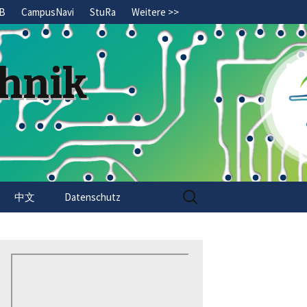
B
CampusNavi
StuRa
Weitere >>
chnik
Search
中文
Datenschutz
for: