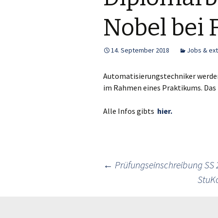
Nobel bei 
14. September 2018
Jobs & ex
Automatisierungstechniker werde
im Rahmen eines Praktikums. Das 
Alle Infos gibts
hier.
Post
←
Prüfungseinschreibung SS 
StuK
navigation