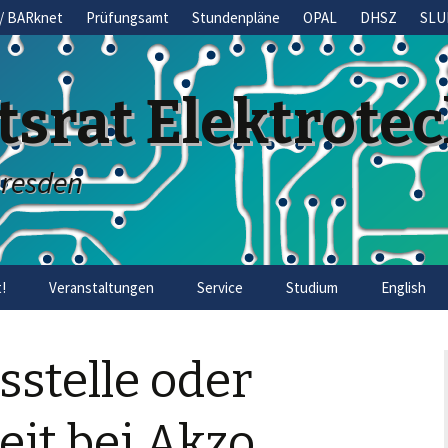
/ BARknet
Prüfungsamt
Stundenpläne
OPAL
DHSZ
SLU
tsrat Elektrote
Dresden
!
Veranstaltungen
Service
Studium
English
stelle oder
it bei Akzo