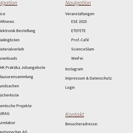
igation
Navigation
ice
Veranstaltungen
ARnews
ESE 2025
lektronik Bestellung
ETEFETE
ailinglisten
Prof.-Café
aterialverleih
ScienceSlam
ownloads
WeiFei
HK Praktika Jobangebote
Instagram
lausurensammlung
Impressum & Datenschutz
undsachen
Login
ücherkiste
entische Projekte
Kontakt
URAG
urmlabor
Besucheradresse:
autsprecher AG