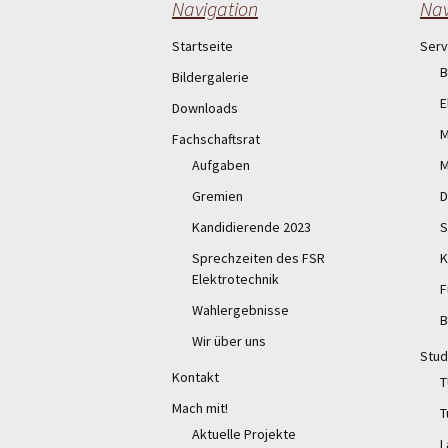
Navigation
Nav
Startseite
Serv
B
Bildergalerie
E
Downloads
M
Fachschaftsrat
Aufgaben
M
Gremien
D
Kandidierende 2023
S
Sprechzeiten des FSR
K
Elektrotechnik
F
Wahlergebnisse
B
Wir über uns
Stud
Kontakt
T
Mach mit!
T
Aktuelle Projekte
L