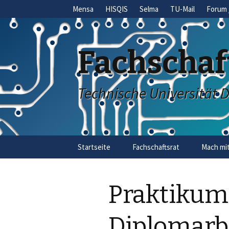
Mensa
HISQIS
Selma
TU-Mail
Forum 
Fachschaf
Technische Universität 
Skip
Startseite
Fachschaftsrat
Mach mit
to
content
Praktikums
Diplomarbe