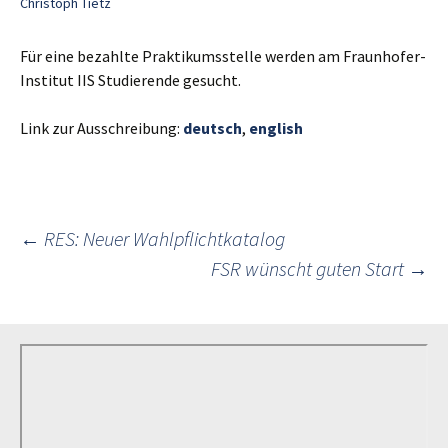
Christoph Tietz
Für eine bezahlte Praktikumsstelle werden am Fraunhofer-
Institut IIS Studierende gesucht.
Link zur Ausschreibung:
deutsch
,
english
Post
←
RES: Neuer Wahlpflichtkatalog
FSR wünscht guten Start
→
navigation