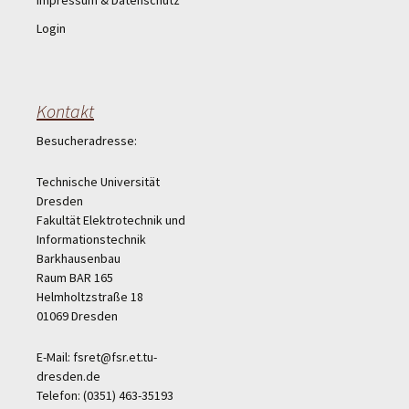
Impressum & Datenschutz
Login
Kontakt
Besucheradresse:
Technische Universität
Dresden
Fakultät Elektrotechnik und
Informationstechnik
Barkhausenbau
Raum BAR 165
Helmholtzstraße 18
01069 Dresden
E-Mail: fsret@fsr.et.tu-
dresden.de
Telefon: (0351) 463-35193