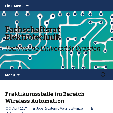
Link-Menu
Fachschaftsrat
Elektrotechnik
Technische Universität Dresden
Skip
Search
Menu
to
for:
content
Praktikumsstelle im Bereich
Wireless Automation
3. April 2017
Jobs & externe Veranstaltungen