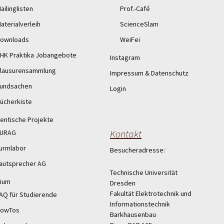
ailinglisten
Prof.-Café
aterialverleih
ScienceSlam
ownloads
WeiFei
HK Praktika Jobangebote
Instagram
lausurensammlung
Impressum & Datenschutz
undsachen
Login
ücherkiste
entische Projekte
Kontakt
URAG
urmlabor
Besucheradresse:
autsprecher AG
Technische Universität
ium
Dresden
Fakultät Elektrotechnik und
AQ für Studierende
Informationstechnik
owTos
Barkhausenbau