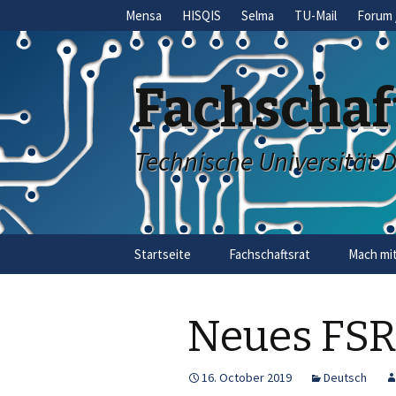
Mensa
HISQIS
Selma
TU-Mail
Forum 
Fachschaf
Technische Universität 
Skip
Startseite
Fachschaftsrat
Mach mit
to
content
Neues FS
16. October 2019
Deutsch