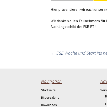
Hier präsentieren wir euch unser n
Wir danken allen Teilnehmern für i
Aushängeschild des FSR ET!
Post
←
ESE Woche und Start ins n
navigation
Navigation
Nav
Startseite
Serv
B
Bildergalerie
E
Downloads