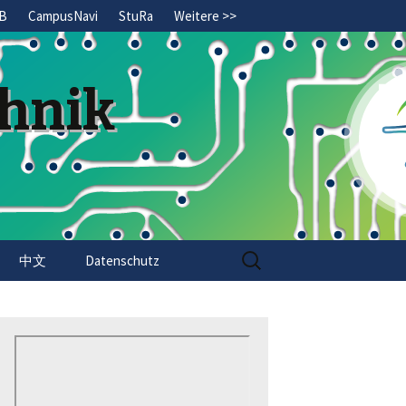
B
CampusNavi
StuRa
Weitere >>
chnik
Search
中文
Datenschutz
for: