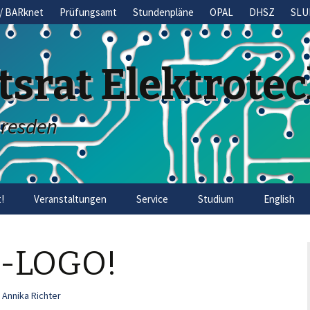
/ BARknet
Prüfungsamt
Stundenpläne
OPAL
DHSZ
SLU
tsrat Elektrote
Dresden
!
Veranstaltungen
Service
Studium
English
R-LOGO!
Annika Richter