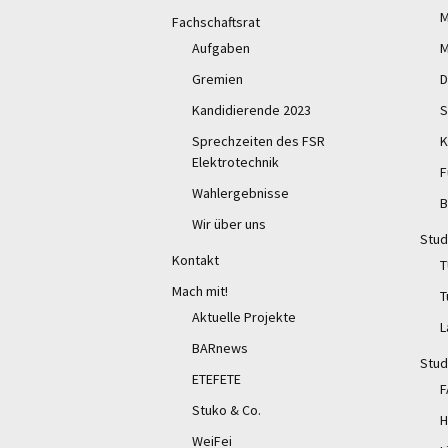
M
Fachschaftsrat
Aufgaben
M
Gremien
D
Kandidierende 2023
S
Sprechzeiten des FSR
K
Elektrotechnik
F
Wahlergebnisse
B
Wir über uns
Stud
Kontakt
T
Mach mit!
T
Aktuelle Projekte
L
BARnews
Stud
ETEFETE
F
Stuko & Co.
H
WeiFei