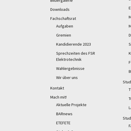
Bildergalerie
E
Downloads
M
Fachschaftsrat
Aufgaben
M
Gremien
D
Kandidierende 2023
S
Sprechzeiten des FSR
K
Elektrotechnik
F
Wahlergebnisse
B
Wir über uns
Stud
Kontakt
T
Mach mit!
T
Aktuelle Projekte
L
BARnews
Stud
ETEFETE
F