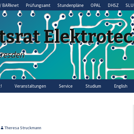
/ BARknet
Prüfungsamt
Stundenpläne
OPAL
DHSZ
SLU
tsrat Elektrote
Dresden
!
Veranstaltungen
Service
Studium
English
Theresa Struckmann