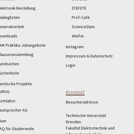
lektronik Bestellung
ETEFETE
ailinglisten
Prof.-Café
aterialverleih
ScienceSlam
ownloads
WeiFei
HK Praktika Jobangebote
Instagram
lausurensammlung
Impressum & Datenschutz
undsachen
Login
ücherkiste
entische Projekte
Kontakt
URAG
urmlabor
Besucheradresse:
autsprecher AG
Technische Universität
ium
Dresden
Fakultät Elektrotechnik und
AQ für Studierende