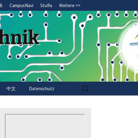
B
CampusNavi
StuRa
Weitere >>
chnik
Search
中文
Datenschutz
for: