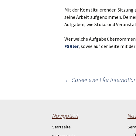
Mit der Konstituierenden Sitzung a
seine Arbeit aufgenommen. Demen
Aufgaben, wie Stuko und Veranstal
Wer welche Aufgabe übernommen ha
FSRler
, sowie auf der Seite mit d
Post
←
Career event for Internatio
navigation
Navigation
Nav
Startseite
Serv
B