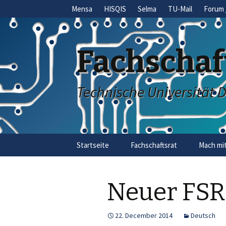
Mensa
HISQIS
Selma
TU-Mail
Forum 
Fachschaf
Technische Universität 
Skip
Startseite
Fachschaftsrat
Mach mit
to
content
Neuer FSR
22. December 2014
Deutsch