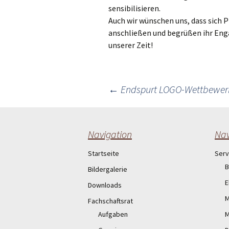
sensibilisieren.
Auch wir wünschen uns, dass sich 
anschließen und begrüßen ihr Eng
unserer Zeit!
Post
←
Endspurt LOGO-Wettbewer
navigation
Navigation
Nav
Startseite
Serv
B
Bildergalerie
E
Downloads
M
Fachschaftsrat
Aufgaben
M