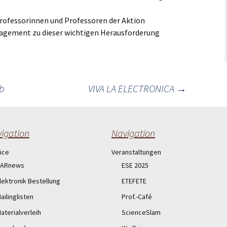
Professorinnen und Professoren der Aktion
agement zu dieser wichtigen Herausforderung
b
VIVA LA ELECTRONICA
→
igation
Navigation
ice
Veranstaltungen
ARnews
ESE 2025
lektronik Bestellung
ETEFETE
ailinglisten
Prof.-Café
aterialverleih
ScienceSlam