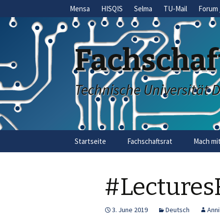
Mensa
HISQIS
Selma
TU-Mail
Forum 
Fachschaf
Technische Universität 
Skip
Startseite
Fachschaftsrat
Mach mit
to
content
#Lectures
3. June 2019
Deutsch
Anni