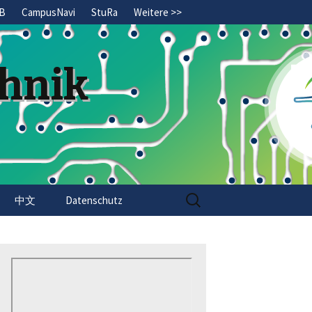
B
CampusNavi
StuRa
Weitere >>
chnik
Search
中文
Datenschutz
for: