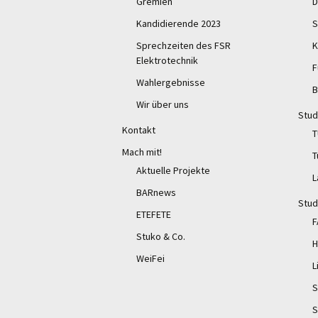
Gremien
D
Kandidierende 2023
S
Sprechzeiten des FSR
K
Elektrotechnik
F
Wahlergebnisse
B
Wir über uns
Stud
Kontakt
T
Mach mit!
T
Aktuelle Projekte
L
BARnews
Stud
ETEFETE
F
Stuko & Co.
H
WeiFei
L
S
S