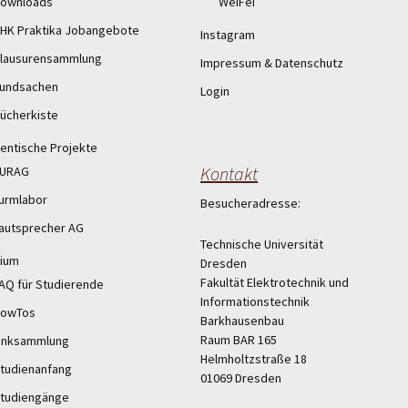
ownloads
WeiFei
HK Praktika Jobangebote
Instagram
lausurensammlung
Impressum & Datenschutz
undsachen
Login
ücherkiste
entische Projekte
Kontakt
URAG
urmlabor
Besucheradresse:
autsprecher AG
Technische Universität
ium
Dresden
Fakultät Elektrotechnik und
AQ für Studierende
Informationstechnik
owTos
Barkhausenbau
Raum BAR 165
inksammlung
Helmholtzstraße 18
tudienanfang
01069 Dresden
tudiengänge