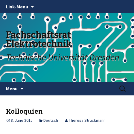
Link-Menu
Fachschaftsrat
Elektrotechnik
Technische Universität Dresden
Skip
Search
Menu
to
for:
content
Kolloquien
8. June 2015
Deutsch
Theresa Struckmann