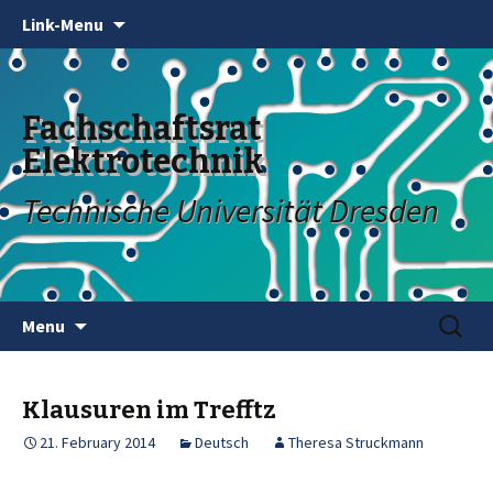
Link-Menu
Fachschaftsrat
Elektrotechnik
Technische Universität Dresden
Skip
Search
Menu
to
for:
content
Klausuren im Trefftz
21. February 2014
Deutsch
Theresa Struckmann