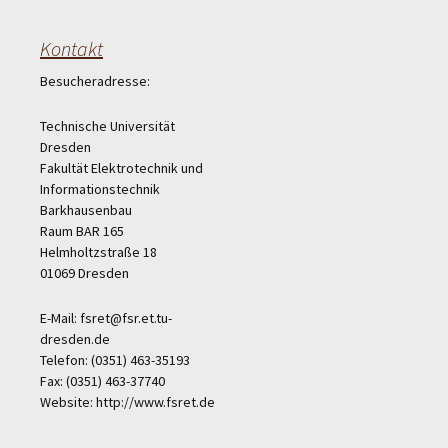
Kontakt
Besucheradresse:
Technische Universität
Dresden
Fakultät Elektrotechnik und
Informationstechnik
Barkhausenbau
Raum BAR 165
Helmholtzstraße 18
01069 Dresden
E-Mail: fsret@fsr.et.tu-
dresden.de
Telefon: (0351) 463-35193
Fax: (0351) 463-37740
Website: http://www.fsret.de