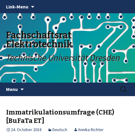
Link-Menu
Fachschaftsrat
Elektrotechnik
Technische Universität Dresden
Skip
Search
Menu
to
for:
content
Immatrikulationsumfrage (CHE)
[BuFaTa ET]
24. October 2018
Deutsch
Annika Richter