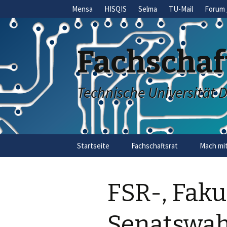
Mensa
HISQIS
Selma
TU-Mail
Forum 
Fachschaf
Technische Universität 
Skip
Startseite
Fachschaftsrat
Mach mit
to
content
FSR-, Faku
Senatswah