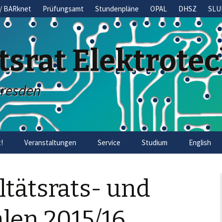
/ BARknet
Prüfungsamt
Stundenpläne
OPAL
DHSZ
SLU
tsrat Elektrote
Dresden
!
Veranstaltungen
Service
Studium
English
ltätsrats- und
len 2015/16