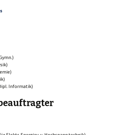
ts
 Gymn.)
sik)
hemie)
ik)
ipl. Informatik)
beauftragter
für Elektr. Energiev. u. Hochspann.technik)