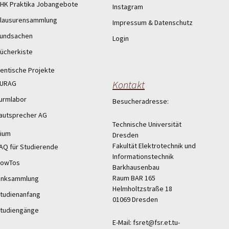
HK Praktika Jobangebote
Instagram
lausurensammlung
Impressum & Datenschutz
undsachen
Login
ücherkiste
entische Projekte
Kontakt
URAG
urmlabor
Besucheradresse:
autsprecher AG
Technische Universität
ium
Dresden
Fakultät Elektrotechnik und
AQ für Studierende
Informationstechnik
owTos
Barkhausenbau
Raum BAR 165
inksammlung
Helmholtzstraße 18
tudienanfang
01069 Dresden
tudiengänge
E-Mail: fsret@fsr.et.tu-