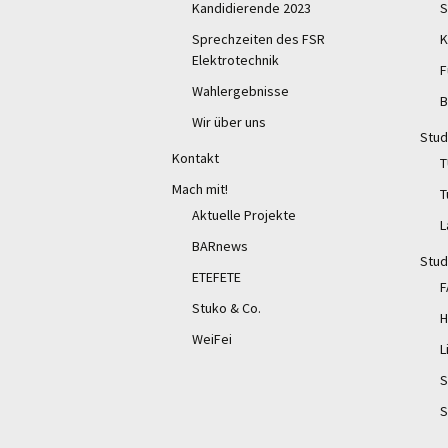
Kandidierende 2023
S
Sprechzeiten des FSR
K
Elektrotechnik
F
Wahlergebnisse
B
Wir über uns
Stud
Kontakt
T
Mach mit!
T
Aktuelle Projekte
L
BARnews
Stud
ETEFETE
F
Stuko & Co.
H
WeiFei
L
S
S