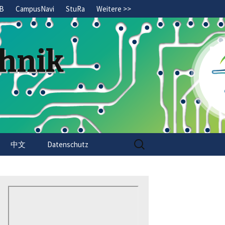
B
CampusNavi
StuRa
Weitere >>
chnik
Search
中文
Datenschutz
for: