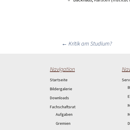
Post
←
Kritik am Studium?
navigation
Navigation
Nav
Startseite
Serv
B
Bildergalerie
E
Downloads
M
Fachschaftsrat
Aufgaben
M
Gremien
D