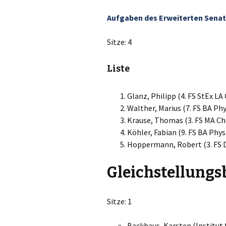
Aufgaben des Erweiterten Sena
Sitze: 4
Liste
Glanz, Philipp (4. FS StEx LA
Walther, Marius (7. FS BA Phy
Krause, Thomas (3. FS MA C
Köhler, Fabian (9. FS BA Phys
Hoppermann, Robert (3. FS D
Gleichstellungs
Sitze: 1
Backhaus, Karsten (Institut 