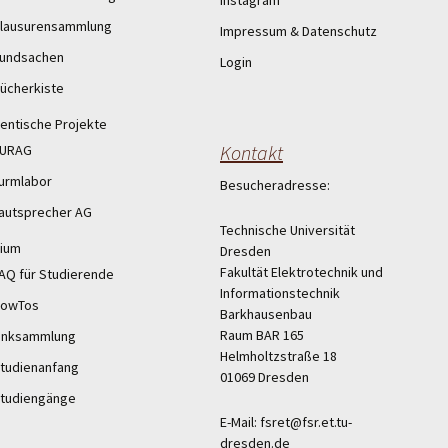
Instagram
lausurensammlung
Impressum & Datenschutz
undsachen
Login
ücherkiste
entische Projekte
Kontakt
URAG
urmlabor
Besucheradresse:
autsprecher AG
Technische Universität
ium
Dresden
Fakultät Elektrotechnik und
AQ für Studierende
Informationstechnik
owTos
Barkhausenbau
Raum BAR 165
inksammlung
Helmholtzstraße 18
tudienanfang
01069 Dresden
tudiengänge
E-Mail: fsret@fsr.et.tu-
dresden.de