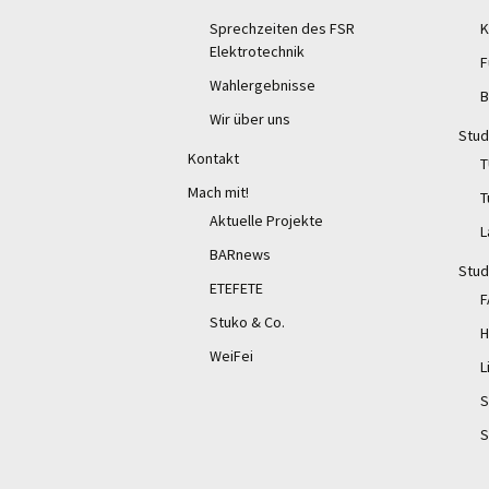
Sprechzeiten des FSR
K
Elektrotechnik
F
Wahlergebnisse
B
Wir über uns
Stud
Kontakt
T
Mach mit!
T
Aktuelle Projekte
L
BARnews
Stud
ETEFETE
F
Stuko & Co.
H
WeiFei
L
S
S