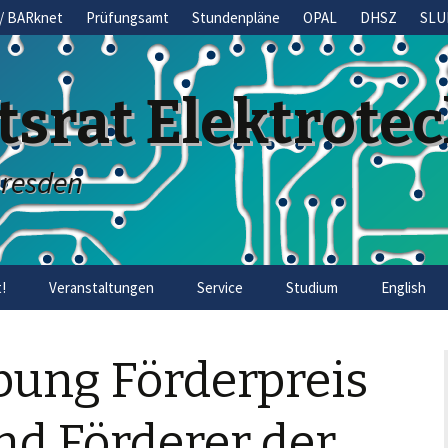
/ BARknet
Prüfungsamt
Stundenpläne
OPAL
DHSZ
SLU
tsrat Elektrote
Dresden
!
Veranstaltungen
Service
Studium
English
bung Förderpreis
nd Förderer der