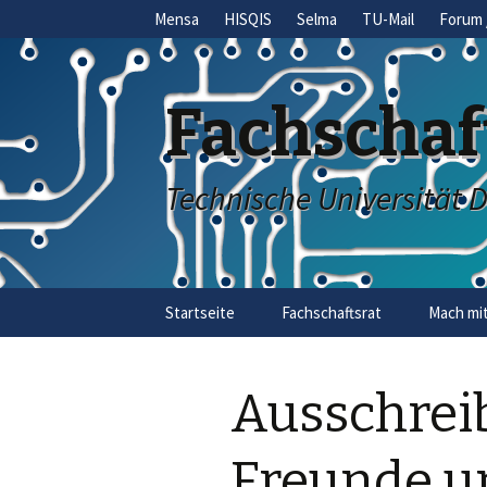
Mensa
HISQIS
Selma
TU-Mail
Forum 
Fachschaf
Technische Universität 
Skip
Startseite
Fachschaftsrat
Mach mit
to
content
Ausschrei
Freunde u