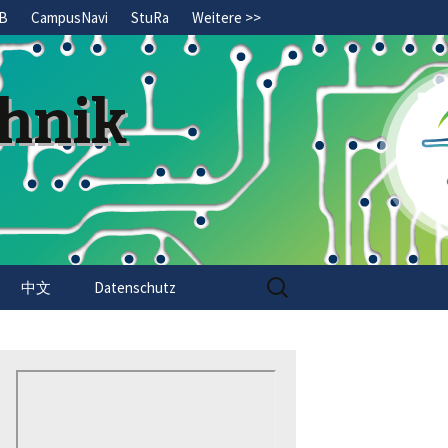
B
CampusNavi
StuRa
Weitere >>
chnik
Search
中文
Datenschutz
for: