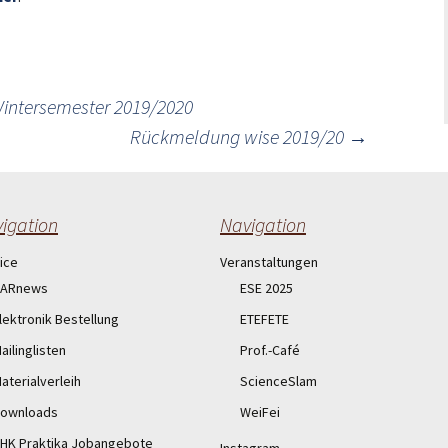
Wintersemester 2019/2020
Rückmeldung wise 2019/20
→
igation
Navigation
ice
Veranstaltungen
ARnews
ESE 2025
lektronik Bestellung
ETEFETE
ailinglisten
Prof.-Café
aterialverleih
ScienceSlam
ownloads
WeiFei
HK Praktika Jobangebote