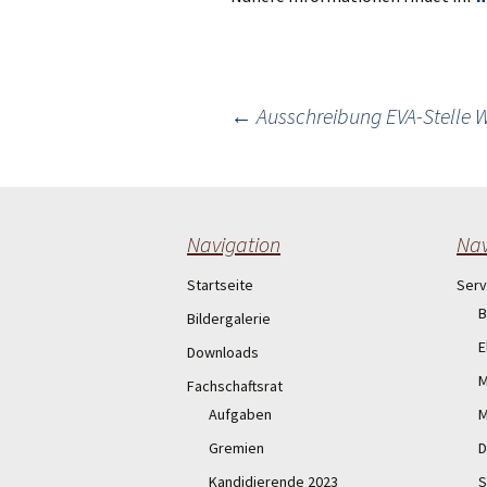
Post
←
Ausschreibung EVA-Stelle 
navigation
Navigation
Nav
Startseite
Serv
B
Bildergalerie
E
Downloads
M
Fachschaftsrat
Aufgaben
M
Gremien
D
Kandidierende 2023
S