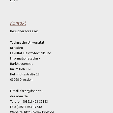
Login
Kontakt
Besucheradresse:
Technische Universität
Dresden
Fakultät Elektrotechnik und
Informationstechnik
Barkhausenbau
Raum BAR 165
Helmholtzstraße 18
01069 Dresden
E-Mail: fsret@fsr.et.tu-
dresden.de
Telefon: (0351) 463-35193
Fax: (0351) 463-37740
Website: http://www.fsret.de