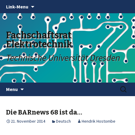
Link-Menu
Fachschaftsrat
Elektrotechnik
Technische Universität Dresden
Skip
Search
Menu
to
for:
content
Die BARnews 68 ist da…
21. November 2014
Deutsch
Hendrik Hostombe