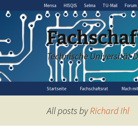
Mensa
HISQIS
Selma
TU-Mail
Forum 
Fachschaf
Technische Universität 
Skip
Startseite
Fachschaftsrat
Mach mit
to
content
All posts by
Richard Ihl