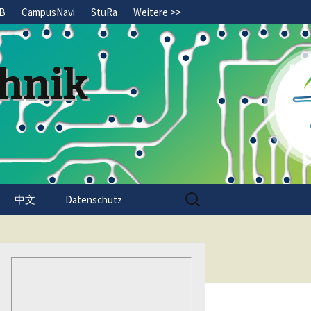
B
CampusNavi
StuRa
Weitere >>
chnik
Search
中文
Datenschutz
for: