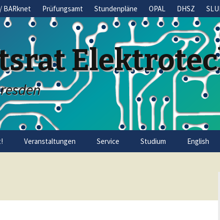
/ BARknet
Prüfungsamt
Stundenpläne
OPAL
DHSZ
SLU
tsrat Elektrote
Dresden
!
Veranstaltungen
Service
Studium
English