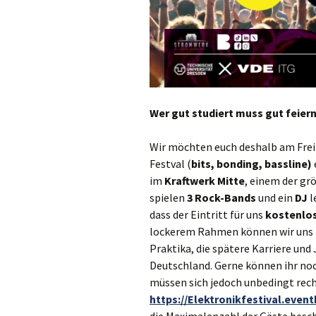
Wer gut studiert muss gut feiern
Wir möchten euch deshalb am Fre
Festval (
bits, bonding, bassline)
im
Kraftwerk Mitte
, einem der gr
spielen
3 Rock-Bands
und ein
DJ
l
dass der Eintritt für uns
kostenlo
lockerem Rahmen können wir uns z
Praktika, die spätere Karriere un
Deutschland. Gerne können ihr no
müssen sich jedoch unbedingt rech
https://Elektronikfestival.event