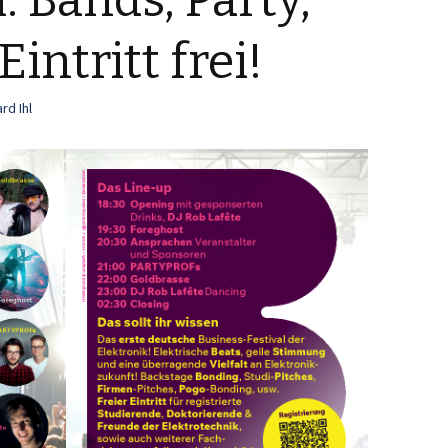
: Bands, Party,
Eintritt frei!
rd Ihl