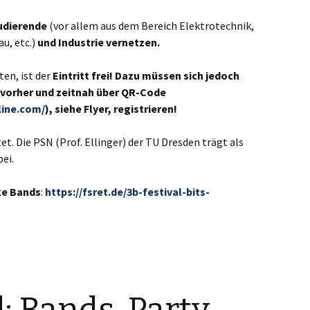
udierende
(vor allem aus dem Bereich Elektrotechnik,
u, etc.)
und Industrie vernetzen.
en, ist der
Eintritt frei! Dazu müssen sich jedoch
 vorher und zeitnah über QR-Code
line.com/
), siehe Flyer, registrieren!
t. Die PSN (Prof. Ellinger) der TU Dresden trägt als
ei.
ke Bands
:
https://fsret.de/3b-festival-bits-