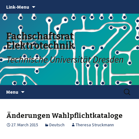
Link-Menu
Fachschaftsrat
Elektrotechnik
Technische Universität Dresden
Skip
Search
Menu
to
for:
content
Änderungen Wahlpflichtkataloge
27. March 2015
Deutsch
Theresa Struckmann