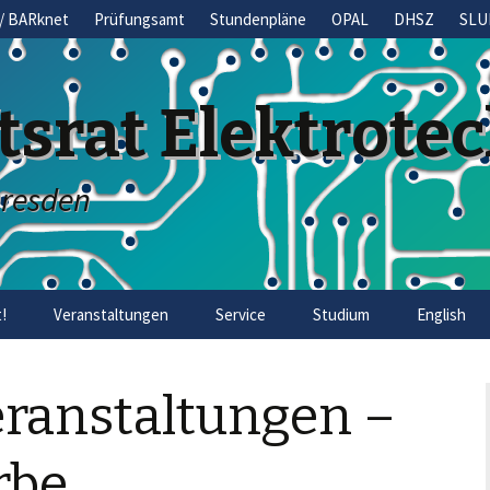
/ BARknet
Prüfungsamt
Stundenpläne
OPAL
DHSZ
SLU
tsrat Elektrote
Dresden
!
Veranstaltungen
Service
Studium
English
eranstaltungen –
rbe