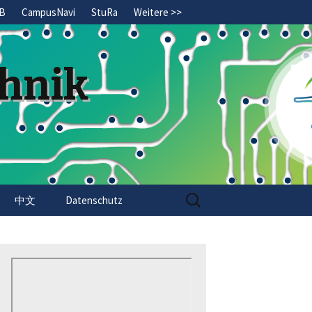
B
CampusNavi
StuRa
Weitere >>
chnik
Search
中文
Datenschutz
for: