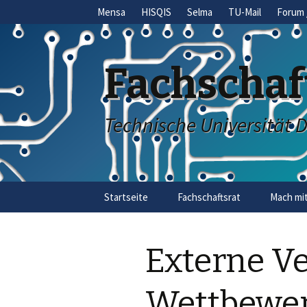
Mensa
HISQIS
Selma
TU-Mail
Forum 
Fachschaf
Technische Universität 
Skip
Startseite
Fachschaftsrat
Mach mit
to
content
Externe V
Wettbewe