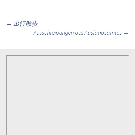
Post
←
出行散步
Ausschreibungen des Auslandsamtes
→
navigation