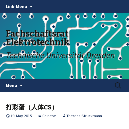
Link-Menu
Fachschaftsrat
Elektrotechnik
Technische Universität Dresden
Skip
Search
Menu
to
for:
content
打彩蛋（人体CS）
19. May 2015
Chinese
Theresa Struckmann